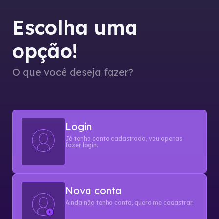
Escolha uma
opção!
O que você deseja fazer?
Login
Já tenho conta cadastrada, vou apenas
fazer login.
Nova conta
Ainda não tenho conta, quero me cadastrar.