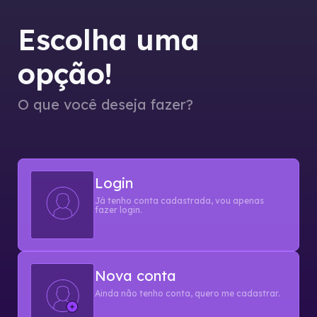
Escolha uma
opção!
O que você deseja fazer?
Login
Já tenho conta cadastrada, vou apenas
fazer login.
Nova conta
Ainda não tenho conta, quero me cadastrar.