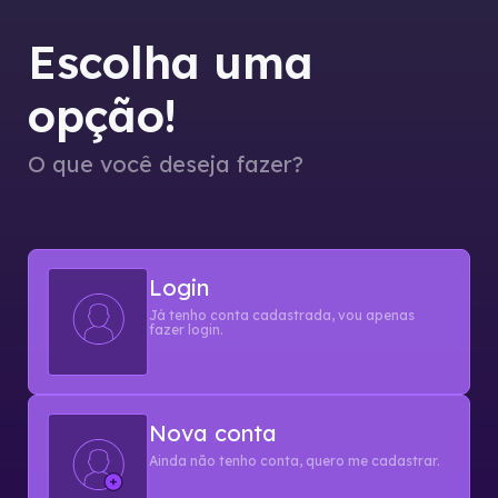
Escolha uma
opção!
O que você deseja fazer?
Login
Já tenho conta cadastrada, vou apenas
fazer login.
Nova conta
Ainda não tenho conta, quero me cadastrar.