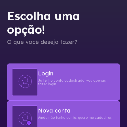
Escolha uma
opção!
O que você deseja fazer?
Login
Já tenho conta cadastrada, vou apenas
fazer login.
Nova conta
Ainda não tenho conta, quero me cadastrar.