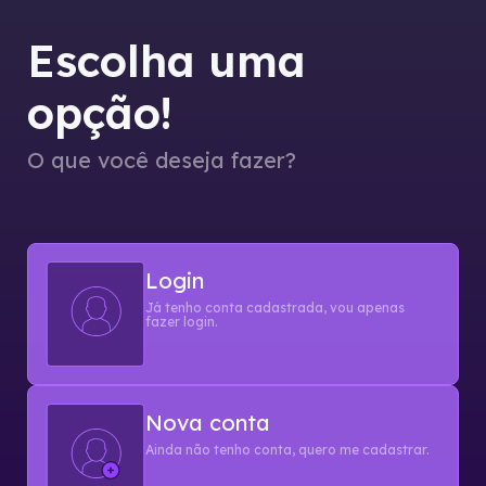
Escolha uma
opção!
O que você deseja fazer?
Login
Já tenho conta cadastrada, vou apenas
fazer login.
Nova conta
Ainda não tenho conta, quero me cadastrar.