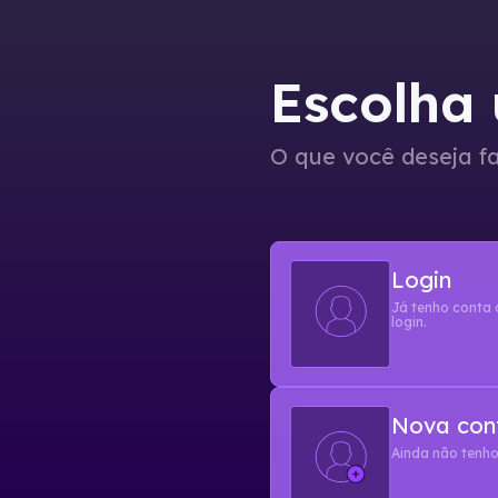
Escolha
O que você deseja f
Login
Já tenho conta 
login.
Nova con
Ainda não tenho