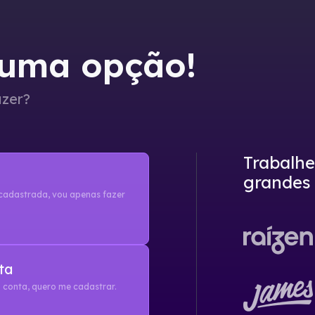
 uma opção!
azer?
Trabalh
grandes
cadastrada, vou apenas fazer
ta
 conta, quero me cadastrar.